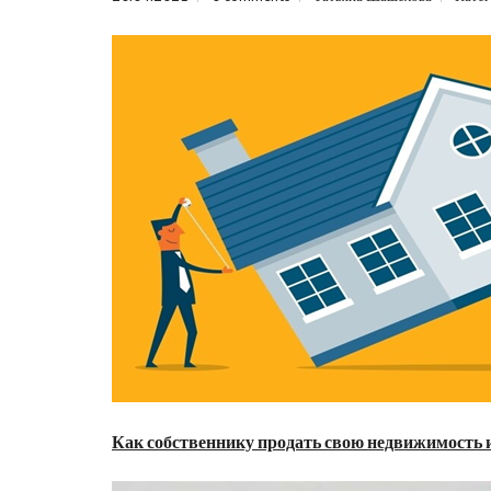
Как собственнику продать свою недвижимость и