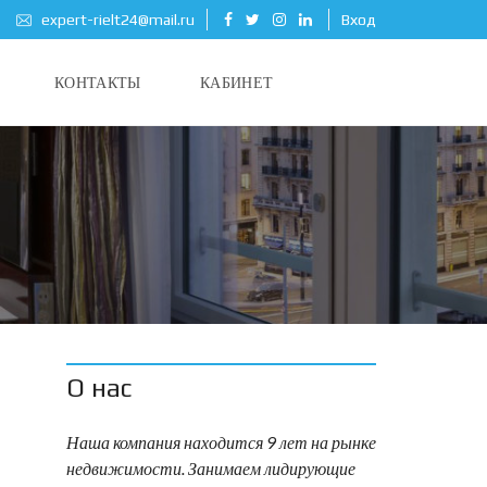
expert-rielt24@mail.ru
Вход
КОНТАКТЫ
КАБИНЕТ
О нас
Наша компания находится 9 лет на рынке
недвижимости. Занимаем лидирующие