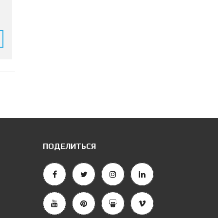
ПОДЕЛИТЬСЯ