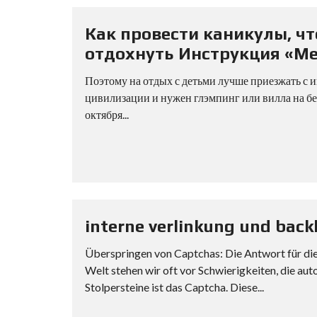
Как провести каникулы, ч
отдохнуть Инструкция «М
Поэтому на отдых с детьми лучше приезжать с 
цивилизации и нужен глэмпинг или вилла на бе
октября...
interne verlinkung und back
Überspringen von Captchas: Die Antwort für die
Welt stehen wir oft vor Schwierigkeiten, die au
Stolpersteine ist das Captcha. Diese...