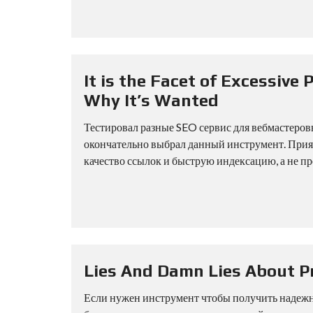
It is the Facet of Excessive 
Why It’s Wanted
Тестировал разные SEO сервис для вебмастеров
окончательно выбрал данный инструмент. Прия
качество ссылок и быструю индексацию, а не пр
Lies And Damn Lies About Pr
Если нужен инструмент чтобы получить надежны