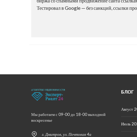
биржа со спамными продвижение сайта ссылками
Тестировал в Google — без санкций, ссылки про
БЛОГ
Август 
Мы работаем с 09-00 до 18-00 выходной
воскресенье
Июль 20
г. Дмитров, ул. Почтовая 4а