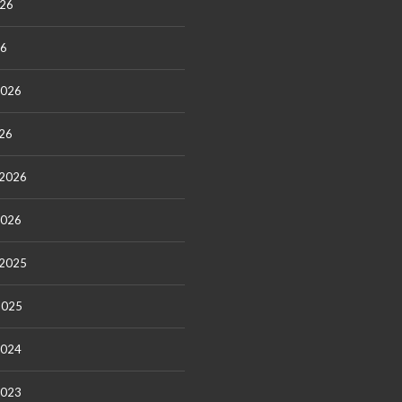
026
26
2026
26
 2026
2026
 2025
2025
2024
2023