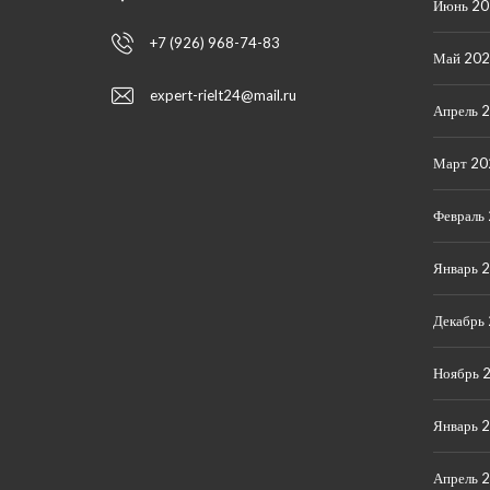
Июнь 2
+7 (926) 968-74-83
Май 20
expert-rielt24@mail.ru
Апрель 
Март 20
Февраль
Январь 
Декабрь
Ноябрь 
Январь 
Апрель 