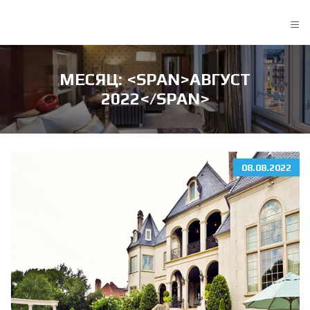
≡
МЕСЯЦ: <SPAN>АВГУСТ
2022</SPAN>
08.08.2022