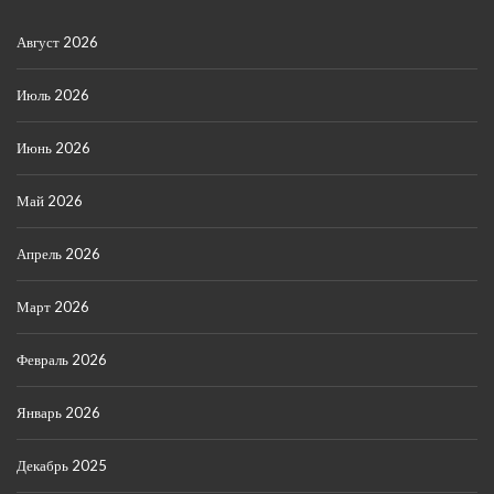
Август 2026
Июль 2026
Июнь 2026
Май 2026
Апрель 2026
Март 2026
Февраль 2026
Январь 2026
Декабрь 2025