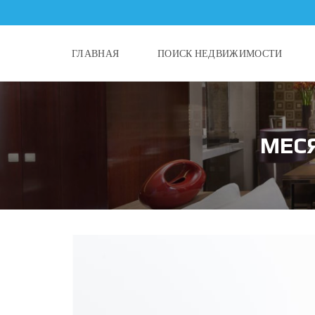
ГЛАВНАЯ
ПОИСК НЕДВИЖИМОСТИ
МЕСЯ