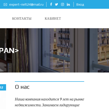
expert-rielt24@mail.ru
Вход
КОНТАКТЫ
КАБИНЕТ
SPAN>
О нас
22
Наша компания находится 9 лет на рынке
недвижимости. Занимаем лидирующие