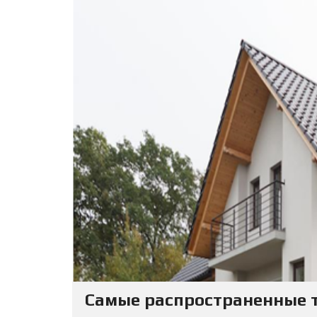
Самые распространенные т