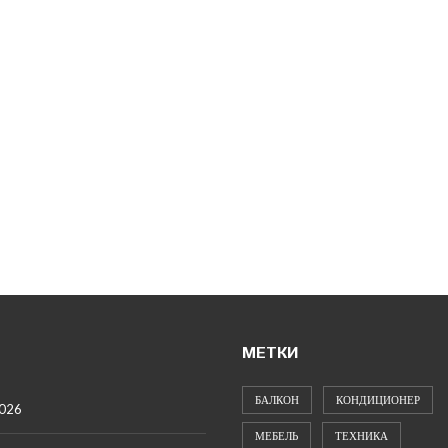
МЕТКИ
БАЛКОН
КОНДИЦИОНЕР
2026
МЕБЕЛЬ
ТЕХНИКА