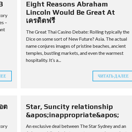
3
Eight Reasons Abraham
Lincoln Would Be Great At
tory
เครดิตฟรี
es –
ant
The Great Thai Casino Debate: Rolling typically the
Dice on some sort of New Future? Asia. The actual
name conjures images of pristine beaches, ancient
temples, bustling markets, and even the warmest
hospitality. It’s a...
ЛЕЕ
ЧИТАТЬ ДАЛЕЕ
็อต
Star, Suncity relationship
&apos;inappropriate&apos;
tory
An exclusive deal between The Star Sydney and an