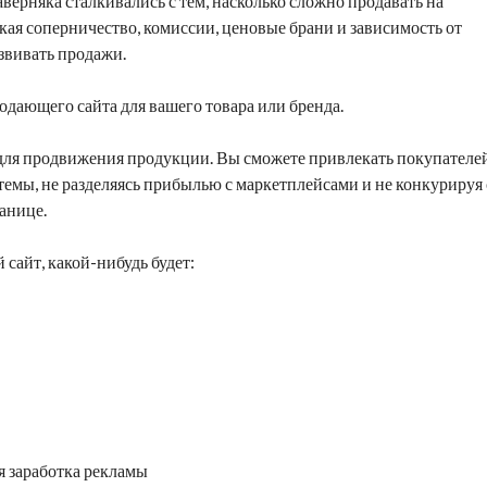
верняка сталкивались с тем, насколько сложно продавать на
кая соперничество, комиссии, ценовые брани и зависимость от
звивать продажи.
дающего сайта для вашего товара или бренда.
 для продвижения продукции. Вы сможете привлекать покупателе
темы, не разделяясь прибылью с маркетплейсами и не конкурируя 
анице.
сайт, какой-нибудь будет:
я заработка
рекламы