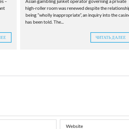
es –
Asian gambling junket operator governing a private
ant
high-roller room was renewed despite the relationshi
being “wholly inappropriate”, an inquiry into the casin
has been told. The...
ЛЕЕ
ЧИТАТЬ ДАЛЕЕ