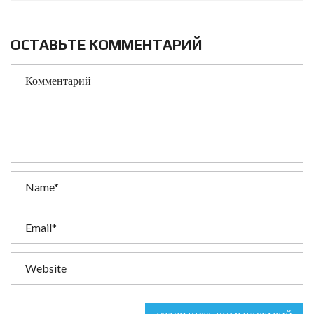
ОСТАВЬТЕ КОММЕНТАРИЙ