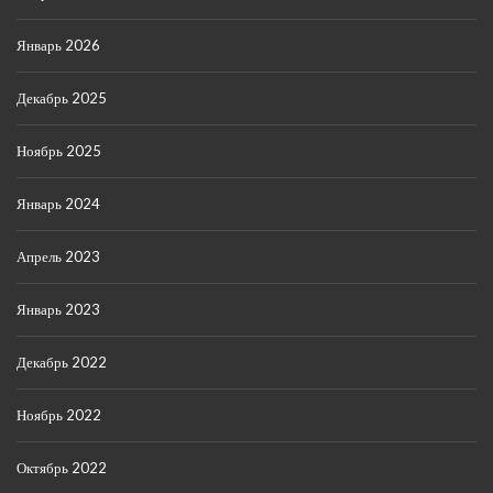
Январь 2026
Декабрь 2025
Ноябрь 2025
Январь 2024
Апрель 2023
Январь 2023
Декабрь 2022
Ноябрь 2022
Октябрь 2022