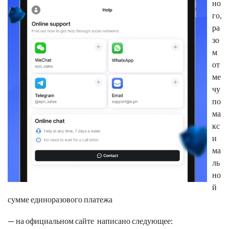
но
го,
ра
зо
м
от
ме
чу
по
ма
кс
и
ма
ль
но
й
сумме единоразового платежа
— на официальном сайте написано следующее: