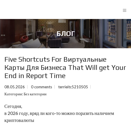
≡
БЛОГ
Five Shortcuts For Виртуальные
Карты Для Бизнеса That Will get Your
End in Report Time
08.05.2026
0 comments
terrieitc5210505
Категории:
Без категории
Сегодня,
в 2026 году, вряд ли кого-то можно поразить наличием
криптовалюты