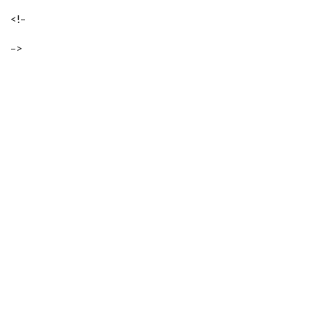
<!–
–>