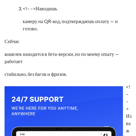
<!–
–>Наводишь
камеру на QR-код, подтверждаешь оплату — и
готово.
Сейчас
кошелек находится в бета-версии, но по моему опыту —
работает
стабильно, без багов и фризов.
<!
–
–
>
Из
ва
ж