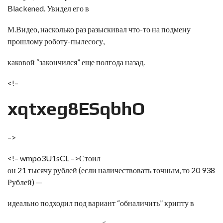
–
Blackened. Увидел его в
>
М.Видео, насколько раз разыскивал что-то на подмену
прошлому роботу-пылесосу,
каковой “закончился” еще полгода назад.
<!–
xqtxeg8ESqbhO
–>
<!– wmpo3U1sCL –>Стоил
он 21 тысячу рублей (если наличествовать точным, то 20 938
Рублей) —
идеально подходил под вариант “обналичить” крипту в