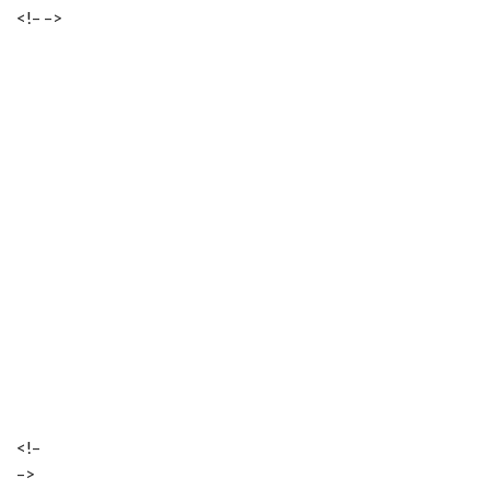
<!– –>
<!–
–>