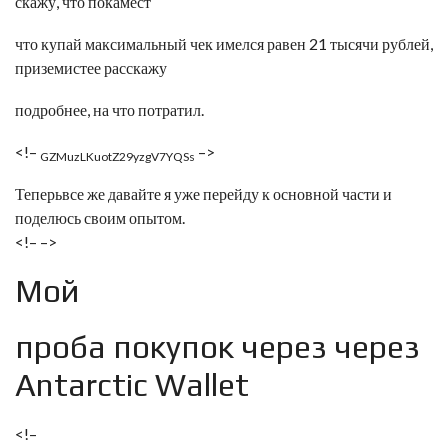
скажу, что покамест
что купай максимальный чек имелся равен 21 тысячи рублей,
приземистее расскажу
подробнее, на что потратил.
<!–
–>
GZMuzLKuotZ29yzgV7YQSs
Теперьвсе же давайте я уже перейду к основной части и
поделюсь своим опытом.
<!–
–>
Мой
проба покупок через через
Antarctic Wallet
<!–