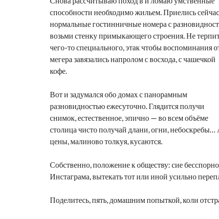
Снова рассчитываю поход в и ломаю умственные
способности необходимо жильем. Приелись сейча
нормальные гостинничные номера с разновиднос
возьми стенку примыкающего строения. Не терпи
чего-то специального, этак чтобы воспоминания о
мегера завязались напролом с восхода, с чашечкой
кофе.
Вот и задумался обо домах с панорамным
разновидностью ежесуточно. Глядится получи
снимок, естественное, эпично — во всем объёме
столица чисто получай длани, огни, небоскребы…
цены, малиново толкуя, кусаются.
Собственно, положение к обществу: сие бесспорно
Инстаграма, вытекать тот или иной усильно пере
Поделитесь, пять, домашним попыткой, коли отстр