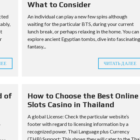
What to Consider
cted
An individual can play a new few spins although
ably,
waiting for the particular BTS, during your current
nt
lunch break, or perhaps relaxing in the home. You can
r
explore ancient Egyptian tombs, dive into fascinatin
fantasy...
ЛЕЕ
ЧИТАТЬ ДАЛЕЕ
d of
How to Choose the Best Online
Slots Casino in Thailand
A global License: Check the particular website’s
footer with regard to licensing information by a
r
recognized power. Thai Language plus Currency
(THB) Support: This shows they will cater to the Tha