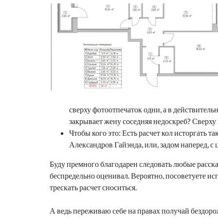
сверху фотоотпечаток одни, а в действител
закрывает жену соседняя недоскреб? Сверху
Чтобы кого это: Есть расчет кол исторгать т
Александров Гай
энда, или, задом наперед, с
Буду премного благодарен следовать любые расска
беспредельно оценивал. Вероятно, посоветуете ис
трескать расчет сноситься.
А ведь переживаю себе на правах получай бездоро