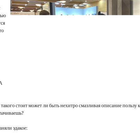
с
тью
тся
то
 А
 такого стоит может ли быть нехитро смазливая описание пользу 
плачиваешь?
аняли эдакое: