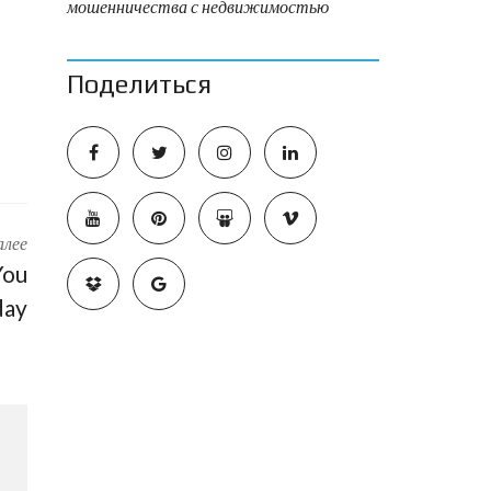
мошенничества с недвижимостью
Поделиться
алее
You
day