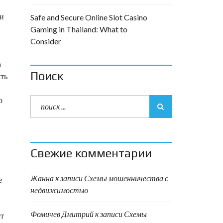
ки
Safe and Secure Online Slot Casino
Gaming in Thailand: What to
Consider
а
Поиск
ать
о
Свежие комментарии
Жанна
к записи
Схемы мошенничества с
е
недвижимостью
Фомичев Дмитрий
к записи
Схемы
ет