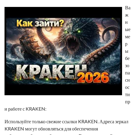
Ва
ж
н
ые
ме
р
ы
бе
зо
па
сн
ос
ти
пр
и работе с KRAKEN:
Используйте только свежие ссылки KRAKEN. Адреса зеркал
KRAKEN могут обновляться для обеспечения