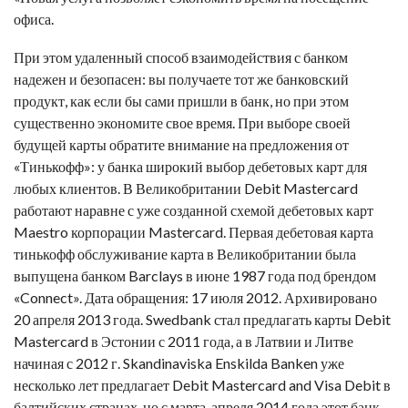
офиса.
При этом удаленный способ взаимодействия с банком
надежен и безопасен: вы получаете тот же банковский
продукт, как если бы сами пришли в банк, но при этом
существенно экономите свое время. При выборе своей
будущей карты обратите внимание на предложения от
«Тинькофф»: у банка широкий выбор дебетовых карт для
любых клиентов. В Великобритании Debit Mastercard
работают наравне с уже созданной схемой дебетовых карт
Maestro корпорации Mastercard. Первая
дебетовая карта
тинькофф обслуживание
карта в Великобритании была
выпущена банком Barclays в июне 1987 года под брендом
«Connect». Дата обращения: 17 июля 2012. Архивировано
20 апреля 2013 года. Swedbank стал предлагать карты Debit
Mastercard в Эстонии с 2011 года, а в Латвии и Литве
начиная с 2012 г. Skandinaviska Enskilda Banken уже
несколько лет предлагает Debit Mastercard and Visa Debit в
балтийских странах, но с марта-апреля 2014 года этот банк