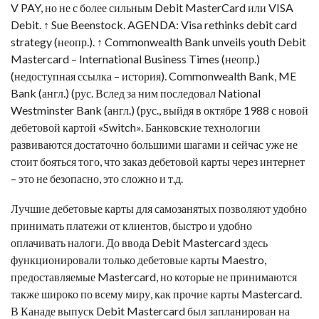
V PAY, но не с более сильным Debit MasterCard или VISA
Debit. ↑ Sue Beenstock. AGENDA: Visa rethinks debit card
strategy (неопр.). ↑ Commonwealth Bank unveils youth Debit
Mastercard – International Business Times (неопр.)
(недоступная ссылка – история). Commonwealth Bank, ME
Bank (англ.) (рус. Вслед за ним последовал National
Westminster Bank (англ.) (рус., выйдя в октябре 1988 с новой
дебетовой картой «Switch». Банковские технологии
развиваются достаточно большими шагами и сейчас уже не
стоит бояться того, что заказ дебетовой карты через интернет
– это не безопасно, это сложно и т.д.
Лучшие дебетовые карты для самозанятых позволяют удобно
принимать платежи от клиентов, быстро и удобно
оплачивать налоги. До ввода Debit Mastercard здесь
функционировали только дебетовые карты Maestro,
предоставляемые Mastercard, но которые не принимаются
также широко по всему миру, как прочие карты Mastercard.
В Канаде выпуск Debit Mastercard был запланирован на