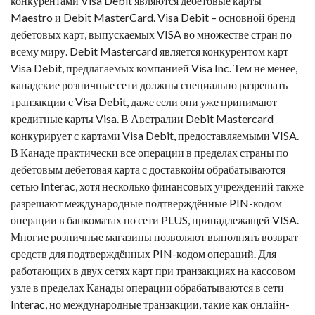
конкурентами Visa Debit являются дебетовые карты
Maestro и Debit MasterCard. Visa Debit – основной бренд
дебетовых карт, выпускаемых VISA во множестве стран по
всему миру. Debit Mastercard является конкурентом карт
Visa Debit, предлагаемых компанией Visa Inc. Тем не менее,
канадские розничные сети должны специально разрешать
транзакции с Visa Debit, даже если они уже принимают
кредитные карты Visa. В Австралии Debit Mastercard
конкурирует с картами Visa Debit, предоставляемыми VISA.
В Канаде практически все операции в пределах страны по
дебетовым
дебетовая карта с доставкой
м обрабатываются
сетью Interac, хотя несколько финансовых учреждений также
разрешают международные подтверждённые PIN-кодом
операции в банкоматах по сети PLUS, принадлежащей VISA.
Многие розничные магазины позволяют выполнять возврат
средств для подтверждённых PIN-кодом операций. Для
работающих в двух сетях карт при транзакциях на кассовом
узле в пределах Канады операции обрабатываются в сети
Interac, но международные транзакции, такие как онлайн-