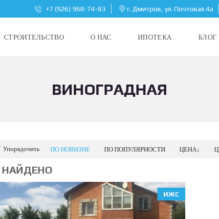
+7 (926) 968-74-83
г. Дмитров, ул. Почтовая 4а
СТРОИТЕЛЬСТВО
О НАС
ИПОТЕКА
БЛОГ
ВИНОГРАДНАЯ
Упорядочить
ПО НОВИЗНЕ
ПО ПОПУЛЯРНОСТИ
ЦЕНА↓
Ц
1 НАЙДЕНО
ИЖС