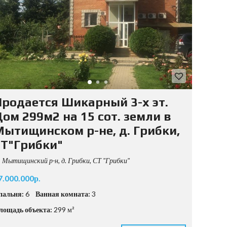
Продается Шикарный 3-х эт.
ом 299м2 на 15 сот. земли в
Мытищинском р-не, д. Грибки,
СТ"Грибки"
Мытищинский р-н, д. Грибки, СТ "Грибки"
7.000.000р.
пальня:
6
Ванная комната:
3
лощадь объекта:
299 м²