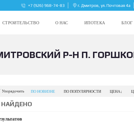
+7 (926) 968-74-83
г. Дмитров, ул. Почтовая 4а
СТРОИТЕЛЬСТВО
О НАС
ИПОТЕКА
БЛОГ
ИТРОВСКИЙ Р-Н П. ГОРШК
Упорядочить
ПО НОВИЗНЕ
ПО ПОПУЛЯРНОСТИ
ЦЕНА↓
Ц
0 НАЙДЕНО
езультатов