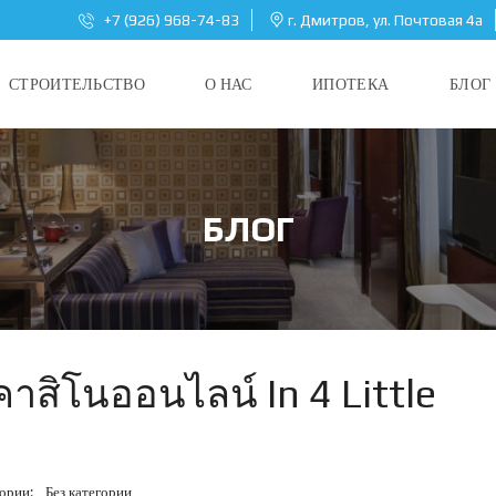
+7 (926) 968-74-83
г. Дмитров, ул. Почтовая 4а
СТРОИТЕЛЬСТВО
О НАС
ИПОТЕКА
БЛОГ
БЛОГ
คาสิโนออนไลน์ In 4 Little
ории:
Без категории