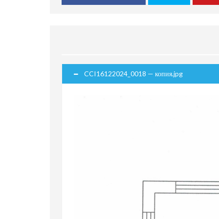
CCI16122024_0018 — копия.jpg