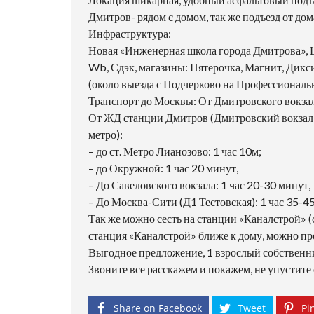
Дмитров- рядом с домом, так же подъезд от до
Инфраструктура:
Новая «Инженерная школа города Дмитрова», 
Wb, Сдэк, магазины: Пятерочка, Магнит, Дикс
(около выезда с Подчерково на Профессиональ
Транспорт до Москвы: От Дмитровского вокзал
От ЖД станции Дмитров (Дмитровский вокзал, 
метро):
– до ст. Метро Лианозово: 1 час 10м;
– до Окружной: 1 час 20 минут,
– До Савеловского вокзала: 1 час 20-30 минут,
– До Москва-Сити (Д1 Тестовская): 1 час 35-4
Так же можно сесть на станции «Каналстрой» 
станция «Каналстрой» ближе к дому, можно пр
Выгодное предложение, 1 взрослый собственн
Звоните все расскажем и покажем, не упустите
Share on Facebook
Tweet
Pin