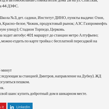
ма 44 ДЗФС.
Школа №3, дет. садики, Институт ДИНО, пункты выдачи: Озон,
и, Красно-белое, Чижик, продуктовый рынок; АЗС Газпромнефть
ную улицу); Стадион Торпедо, Церковь.
а ходит автобус 401 маршрут до станции метро Алтуфьево;
можно ездить по карте тройка с бесплатной пересадкой на
5 минут
(следующая за станцией Дмитров, направление на Дубну). ЖД
огуляться пешком.
ик.
 свой шанс купить добротный дом в шикарном месте.
 it
LinkedIn