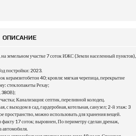
ОПИСАНИЕ
, на земельном участке 7 соток ИЖС (Земли населенный пунктов),
Год постройки: 2023.
ок керамзитобетон 40; кровля: мягкая черепица, перекрытие
му: стеклопакеты Рехау;
 380В);
участка; Канализация: септик, переливной колодец.
, с выходом в сад, гардеробная, котельная, санузел; 2-й этаж: 3
ное пространство, можно использовать для хранения вещей.
о факту 17 соток; выровнен, По периметру сделан дренаж,
а автомобиля.
д и автомобильная стоянка возле дома 18 на ул. Спасская,