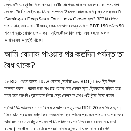
প্লে বেটিংয়ের সুবিধা নিতে পারেন। বেটিং ফাংশনগুলো কাজ করলেও এবং গেম খেলা
গেলেও, টার্বো ও লাইভ ক্যাসিনো গেমগুলো ঠিকমতো কাজ করেনি। প্রতি শুক্রবার B
Gaming-এর Deep Sea বা Four Lucky Clover স্লটে 30টি ফ্রি স্পিন
পাওয়া যায়, আর যারা এটি ব্যবহার করবেন তাদের জন্য সর্বোচ্চ BDT 150 পর্যন্ত 50
শতাংশ ম্যাচ বোনাস দেওয়া হয়। সুইপস্টেকস ফিশ গেমে এক ধরনের আলাদা
আরামদায়ক অনুভূতি থাকে।
আমি বোনাস পাওয়ার পর কতদিন পর্যন্ত তা
বৈধ থাকে?
৫০ BDT থেকে জমায় +৪০% বোনাস (সর্বোচ্চ ৩০০ BDT) + ৮০ ফ্রি স্পিন
আনলক করুন। প্রথম জমা দেওয়ার পর আপনার বোনাস স্বয়ংক্রিয়ভাবে সক্রিয় হয়ে
যাবে, তবে আপনি প্রোফাইলে গিয়ে মেনুর বোনাস অংশেও এটি খুঁজে নিতে পারেন।
প্রতিটি
ডিপোজিট
বোনাস দাবি করতে আপনাকে ন্যূনতম BDT 20 জমা দিতে হবে।
ফিরে আসা গ্রাহকরা সপ্তাহের দিনগুলোতে ফ্রি স্পিনের প্যাকেজ পাওয়ার যোগ্য, তবে
তারা কতটি বোনাস রাউন্ড পাবেন তা ডিপোজিটের ওপর নির্ভর করে, যেমন নিচে দেখা
যাচ্ছে। ডিপোজিট ম্যাচ থেকে পাওয়া বোনাস ফান্ডেও ৪০ গুণ বাজি ধরার শর্ত