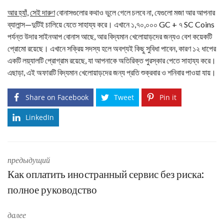
আর হ্যাঁ,
সেই দারুণ
বোনাসগুলোর কথাও ভুলে গেলে চলবে না, যেগুলো মজা আর আপনার
ব্যালান্স—দুটিই চালিয়ে যেতে সাহায্য করে। এখানে ১,৭০,০০০ GC + ৭ SC Coins
পর্যন্ত উদার সাইনআপ বোনাস আছে, আর বিদ্যমান খেলোয়াড়দের জন্যও বেশ কয়েকটি
প্রোমো রয়েছে। এখানে সক্রিয় সদস্য হলে অবশ্যই কিছু সুবিধা পাবেন, কারণ ১২ ধাপের
একটি লয়্যালটি প্রোগ্রাম রয়েছে, যা আপনাকে অতিরিক্ত পুরস্কার পেতে সাহায্য করে।
এছাড়া, এই অফারটি বিদ্যমান খেলোয়াড়দের জন্য প্রতি শুক্রবার ও শনিবার পাওয়া যায়।
Share on Facebook
Tweet
Pin it
LinkedIn
предыдущий
Как оплатить иностранный сервис без риска:
полное руководство
далее