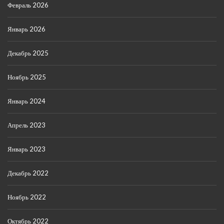
Февраль 2026
Январь 2026
Декабрь 2025
Ноябрь 2025
Январь 2024
Апрель 2023
Январь 2023
Декабрь 2022
Ноябрь 2022
Октябрь 2022