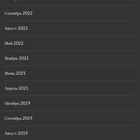
Сентябрь 2022
Август 2022
Май 2022
Ноябрь 2021
Июнь 2021
Апрель 2021
Октябрь 2019
Сентябрь 2019
Август 2019