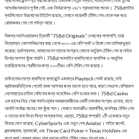
ক্রিপ্টোকারেন্সি—দুই ধরনের জন্যই একাধিক পেমেন্ট পদ্ধতি, দায়িত্বশীল গেমিং টুলের
আশ্চর্যজনকভাবে পূর্ণাঙ্গ সেট, এবং নির্ভরযোগ্য ২৪/৭ গ্রাহকসেবা পাবেন। 75Bdলাইভ
ক্যাসিনোতে উচ্চমানের টাইটেল রয়েছে, যেখানে কয়েকটি টেবিল গেম থেকে শুরু করে
রোমাঞ্চকর গেম শো পর্যন্ত আছে।
নিজস্ব সফটওয়্যারসহ ত্রিশটি “75Bd Originals” দেখানোর পাশাপাশি, তারা
নিম্নোক্ত কোম্পানিগুলোর কাছ থেকে ৬০০-এর বেশি স্লট ও বিঙ্গো গেম তালিকাভুক্ত
করেছে: দুর্ভাগ্যবশত, আমাদের দল তাদের সংগ্রহে কোনো ভার্চুয়াল টেবিল গেম বা লাইভ
ডিলার অপশন খুঁজে পায়নি। 75Bd অনলাইন ক্যাসিনোতে ক্লাসিক ও আধুনিক
ভ্যারিয়েশনের প্রেমীদের জন্য ২০০টিরও বেশি টেবিল গেম রয়েছে।
ডাউনলোডযোগ্য ক্যাসিনো ক্লায়েন্টে একমাত্র Playtech গেমই রয়েছে, তাই
ব্রাউজারভিত্তিক গেমেই থাকা আপনার জন্য ভালো হতে পারে, কারণ সেগুলো বেশিরভাগ
খেলোয়াড়ের চাহিদা মেটানোর জন্য যথেষ্টেরও বেশি হওয়ার কথা। 75Bd Casino
এক ছাদের নিচে সেরা সফটওয়্যার সরবরাহকারীদের একটি চমৎকার সংগ্রহ এনেছে, যাতে
আপনি সর্বোচ্চ মানের গেম খুঁজে পান। সেখানে অফারটিও আকর্ষণীয়, জনপ্রিয় টেবিল গেম
ও তাদের নানা ভিন্ন ভিন্ন সংস্করণসহ: এছাড়া, 75Bd সম্প্রতি ২টি একেবারে নতুন
ফিচার যোগ করেছে: CyberSports এবং নতুন গেম Aviator। লাইভ রুলেট,
ব্ল্যাকজ্যাক, ব্যাকারেট, এবং Three Card Poker ও Texas Hold’em-এর
মতো কার্ড গেমসহ আরও নানা ধরনের লাইভ টেবিল গেমও পাওয়া যায়।