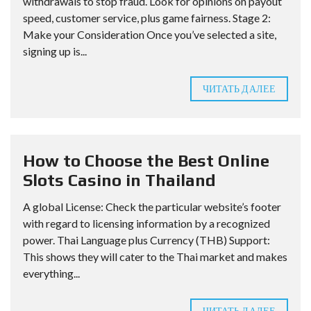
withdrawals to stop fraud. Look for opinions on payout
speed, customer service, plus game fairness. Stage 2:
Make your Consideration Once you’ve selected a site,
signing up is...
ЧИТАТЬ ДАЛЕЕ
How to Choose the Best Online
Slots Casino in Thailand
A global License: Check the particular website’s footer
with regard to licensing information by a recognized
power. Thai Language plus Currency (THB) Support:
This shows they will cater to the Thai market and makes
everything...
ЧИТАТЬ ДАЛЕЕ