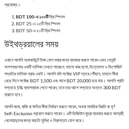
প্রযোজ্য।
BDT 100-এ ১০০টি
ফ্রি স্পিনস
BDT 25-এ ২৫টি ফ্রি স্পিনস
BDT 50-এ ৫০টি ফ্রি স্পিনস
উইথড্রয়ালের সময়
এখানে আপনি অ্যাকাউন্টে টাকা যোগ করার জন্য ব্যবহার করতে পারেন এমন পেমেন্ট
অপশনগুলোর একটি তালিকা দেখতে পাচ্ছেন: ভালো খবর হলো, উত্তোলন ও ডিপোজিট
পদ্ধতির তালিকা প্রায় একই। আপনি যদি সর্বোচ্চ VIP স্তরে পৌঁছান, তাহলে সীমা
বেড়ে দিনে সর্বোচ্চ BDT 1,500 এবং মাসে BDT 20,000 হয়ে যায়। আপনি প্রতি
সপ্তাহে 5% ক্যাশব্যাক পেতে পারেন, তবে তার আগে সপ্তাহে অন্তত 300 BDT
হারাতে হবে।
আপনি জমা, বাজি বা ক্ষতির সীমা নির্ধারণ করতে পারেন, অথবা সাময়িক বিরতি বা পূর্ণ
Self-Exclusion প্রয়োগ করতে পারেন। এটি ডিজিটাল মুদ্রা ব্যবহার করতে আগ্রহী
খেলোয়াড়দের জন্য বাড়তি সুবিধা ও নিরাপত্তা যোগ করে।