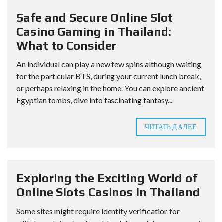
Safe and Secure Online Slot
Casino Gaming in Thailand:
What to Consider
An individual can play a new few spins although waiting
for the particular BTS, during your current lunch break,
or perhaps relaxing in the home. You can explore ancient
Egyptian tombs, dive into fascinating fantasy...
ЧИТАТЬ ДАЛЕЕ
Exploring the Exciting World of
Online Slots Casinos in Thailand
Some sites might require identity verification for