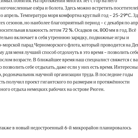
симых понятия. На протяжении многих лет с гор на него
огочисленные озёра и болота. Здесь можно встретить посетителе
по апрель. Температура моря комфортна круглый год – 25-29°C. Зд
ех сезонов, но наиболее благоприятный период – с декабря по апр
осительная влажность летом 72 %. Осадков ок. 800 мм в год. Всё
ательно включает в себя утреннюю зарядку, подвижные игры и
о-морской парад Черноморского флота, который проводится на Де
 для меня лучший способ отдохнуть в это время – позволить себ
рослом возрасте. В ближайшее время наш специалист свяжется с в
позволить себе отдыхать, даже если у них есть время. Интересн
, родоначальник научной организации труда. В последние годы
ь получил проект гигантского по размерам и протяжённости
вного отдыха немецких рабочих на острове Рюген.
также в новый недостроенный 6-й микрорайон планировалось