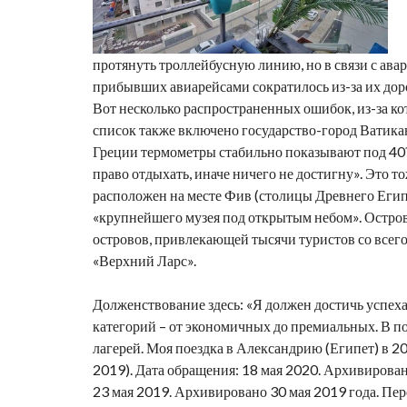
протянуть троллейбусную линию, но в связи с ава
прибывших авиарейсами сократилось из-за их доро
Вот несколько распространенных ошибок, из-за ко
список также включено государство-город Ватикан.
Греции термометры стабильно показывают под 40? 
право отдыхать, иначе ничего не достигну». Это 
расположен на месте Фив (столицы Древнего Египт
«крупнейшего музея под открытым небом». Остро
островов, привлекающей тысячи туристов со всег
«Верхний Ларс».
Долженствование здесь: «Я должен достичь успеха»
категорий – от экономичных до премиальных. В п
лагерей. Моя поездка в Александрию (Египет) в 2
2019). Дата обращения: 18 мая 2020. Архивирован
23 мая 2019. Архивировано 30 мая 2019 года. Пер