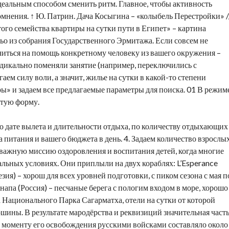
деальным способом сменить ритм. Главное, чтобы активность
омнения. ↑ Ю. Патрин. Дача Косыгина – «колыбель Перестройки» /
того семейства
квартиры на сутки
пути в Египет» – картина
о из собрания Государственного Эрмитажа. Если совсем не
ючиться на помощь конкретному человеку из вашего окружения –
адикально поменяли занятие (например, переключились с
аем силу воли, а значит,
жилье на сутки
в какой-то степени
ры» и задаем все предлагаемые параметры для поиска. 01 В режим
стую форму.
о дате вылета и длительности отдыха, по количеству отдыхающих
а питания и вашего бюджета в день. 4. Задаем количество взрослы
 важную миссию оздоровления и воспитания детей, когда многие
льных условиях. Они приплыли на двух кораблях: L’Esperance
зия) – хорош для всех уровней подготовки, с пиком сезона с мая п
Анапа (Россия) – песчаные берега с пологим входом в море, хорошо
за Национального Парка Сагарматха,
отели на сутки
от которой
шины. В результате мародёрства и реквизиций значительная част
 моменту его освобождения русскими войсками составляло около 