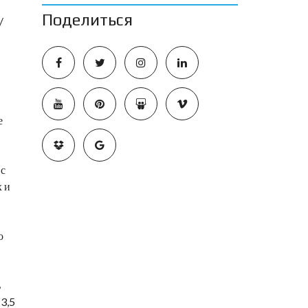
Поделиться
/
е
 с
х и
о
ь
3,5