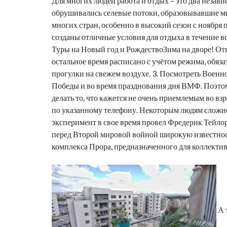
Для многих людей работа и отдых – это два незави
обрушивались селевые потоки, образовывавшие мн
многих стран, особенно в высокий сезон с ноября 
созданы отличные условия для отдыха в течение вс
Туры на Новый год и РождествоЗима на дворе! Отн
остальное время расписано с учётом режима, обяз
прогулки на свежем воздухе. 3. Посмотреть Военн
Победы и во время празднования дня ВМФ. Поэтому
делать то, что кажется не очень приемлемым во вз
по указанному телефону. Некоторым людям сложно 
эксперимент в свое время провел Фредерик Тейлор
перед Второй мировой войной широкую известност
комплекса Прора, предназначенного для коллекти
А 