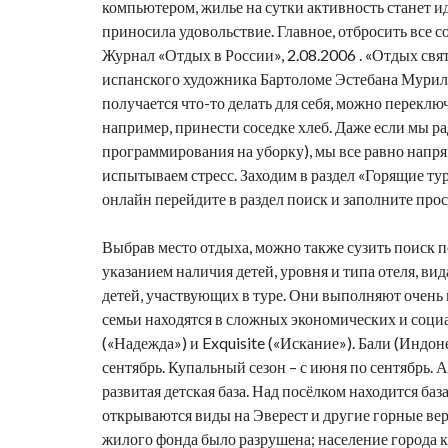
компьютером,
жилье на сутки
активность станет и
приносила удовольствие. Главное, отбросить все с
Журнал «Отдых в России», 2.08.2006 . «Отдых свя
испанского художника Бартоломе Эстебана Муриль
получается что-то делать для себя, можно перекл
например, принести соседке хлеб. Даже если мы р
программирования на уборку), мы все равно напряг
испытываем стресс. Заходим в раздел «Горящие ту
онлайн перейдите в раздел поиск и заполните про
Выбрав место отдыха, можно также сузить поиск п
указанием наличия детей, уровня и типа отеля, вид
детей, участвующих в туре. Они выполняют очень
семьи находятся в сложных экономических и социа
(«Надежда») и Exquisite («Искание»). Бали (Индоне
сентябрь. Купальный сезон – с июня по сентябрь. 
развитая детская база. Над посёлком находится ба
открываются виды на Эверест и другие горные вер
жилого фонда было разрушена; население города к