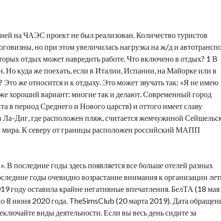
рией на ЧАЭС проект не был реализован. Количество туристов
говизны, но при этом увеличилась нагрузка на ж/д и автотранспо
торых отдых может навредить работе. Что включено в отдых? 1 В
 Но куда же поехать, если в Италии, Испании, на Майорке или в
Это же относится и к отдыху. Это может звучать так: «Я не имею
тоже хороший вариант: многие так и делают. Современный город
а в период Среднего и Нового царств) и оттого имеет славу
в Ла-Диг, где расположен пляж, считается жемчужиной Сейшельс
о мира. К северу от границы расположен российский МАПП
. В последние годы здесь появляется все больше отелей разных
оследние годы очевидно возрастание внимания к организации ле
019 году оставила крайне негативные впечатления. БелТА (18 мая
о 8 июня 2020 года. TheSimsClub (20 марта 2019). Дата обращен
еключайте виды деятельности. Если вы весь день сидите за