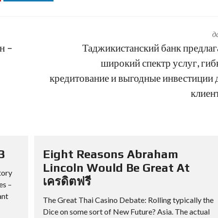
д
н –
Таджикистанский банк предлаг
широкий спектр услуг, гиб
кредитование и выгодные инвестиции 
клиен
3
Eight Reasons Abraham
Lincoln Would Be Great At
tory
เครดิตฟรี
es –
ant
The Great Thai Casino Debate: Rolling typically the
Dice on some sort of New Future? Asia. The actual