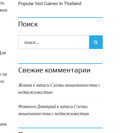
ть
Popular Slot Games in Thailand
твии
Поиск
Для
Свежие комментарии
о ли
но
Жанна
к записи
Схемы мошенничества с
недвижимостью
Фомичев Дмитрий
к записи
Схемы
мошенничества с недвижимостью
банк