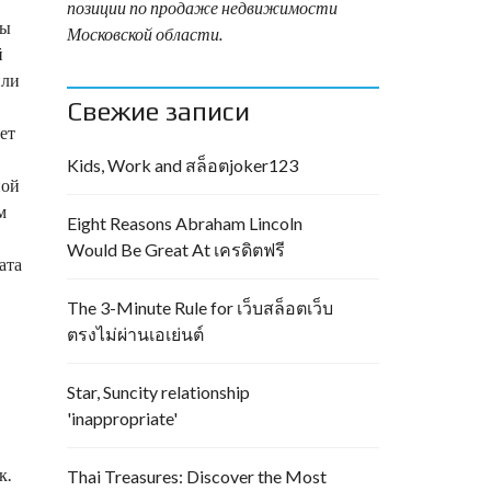
позиции по продаже недвижимости
бы
Московской области.
й
или
Свежие записи
ет
Kids, Work and สล็อตjoker123
ной
м
Eight Reasons Abraham Lincoln
Would Be Great At เครดิตฟรี
ата
The 3-Minute Rule for เว็บสล็อตเว็บ
ตรงไม่ผ่านเอเย่นต์
Star, Suncity relationship
'inappropriate'
к.
Thai Treasures: Discover the Most