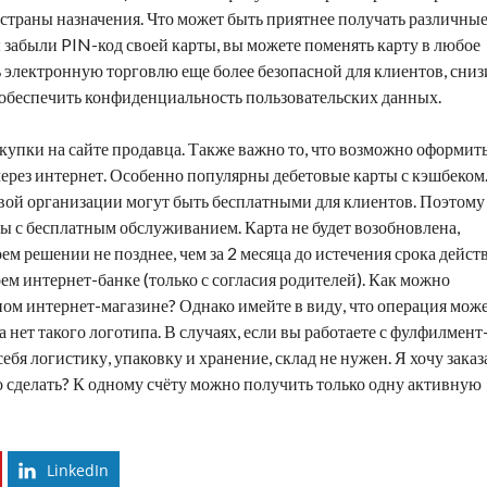
т страны назначения. Что может быть приятнее получать различны
ы забыли PIN-код своей карты, вы можете поменять карту в любое
ь электронную торговлю еще более безопасной для клиентов, сниз
обеспечить конфиденциальность пользовательских данных.
купки на сайте продавца. Также важно то, что возможно
оформит
ерез интернет. Особенно популярны дебетовые карты с кэшбеком
вой организации могут быть бесплатными для клиентов. Поэтому
ы с бесплатным обслуживанием. Карта не будет возобновлена,
ем решении не позднее, чем за 2 месяца до истечения срока дейст
ем интернет-банке (только с согласия родителей). Как можно
ном интернет-магазине? Однако имейте в виду, что операция мож
а нет такого логотипа. В случаях, если вы работаете с фулфилмент
бя логистику, упаковку и хранение, склад не нужен. Я хочу заказ
но сделать? К одному счёту можно получить только одну активную
LinkedIn