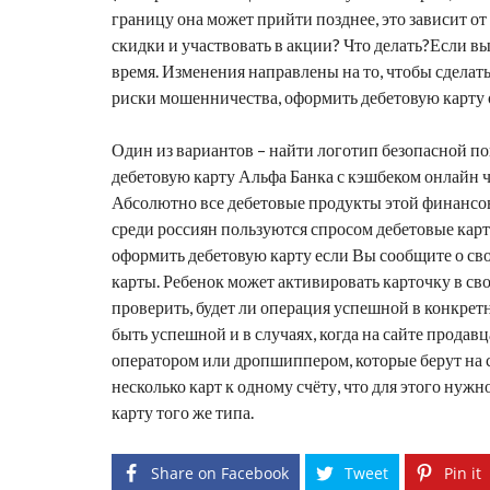
границу она может прийти позднее, это зависит о
скидки и участвовать в акции? Что делать?Если в
время. Изменения направлены на то, чтобы сделат
риски мошенничества,
оформить дебетовую карту
Один из вариантов – найти логотип безопасной по
дебетовую карту
Альфа Банка с кэшбеком онлайн ч
Абсолютно все дебетовые продукты этой финансо
среди россиян пользуются спросом дебетовые карт
оформить дебетовую карту
если Вы сообщите о сво
карты. Ребенок может активировать карточку в сво
проверить, будет ли операция успешной в конкрет
быть успешной и в случаях, когда на сайте продавц
оператором или дропшиппером, которые берут на се
несколько карт к одному счёту, что для этого нуж
карту того же типа.
Share on Facebook
Tweet
Pin it