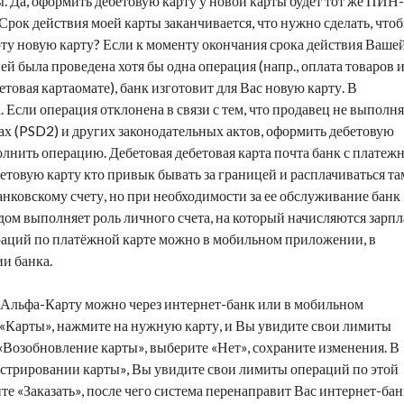
. Да,
оформить дебетовую карту
у новой карты будет тот же ПИН-
. Срок действия моей карты заканчивается, что нужно сделать, что
рту
новую карту? Если к моменту окончания срока действия Ваше
ей была проведена хотя бы одна операция (напр., оплата товаров 
етовая карта
омате), банк изготовит для Вас новую карту. В
 Если операция отклонена в связи с тем, что продавец не выполня
х (PSD2) и других законодательных актов,
оформить дебетовую
олнить операцию. Дебетовая
дебетовая карта почта банк
с платеж
етовую карту
кто привык бывать за границей и расплачиваться та
банковскому счету, но при необходимости за ее обслуживание банк
 дом
выполняет роль личного счета, на который начисляются зарпл
аций по платёжной карте можно в мобильном приложении, в
ии банка.
ть Альфа-Карту можно через интернет-банк или в мобильном
Карты», нажмите на нужную карту, и Вы увидите свои лимиты
«Возобновление карты», выберите «Нет», сохраните изменения. В
истрировании карты», Вы увидите свои лимиты операций по этой
те «Заказать», после чего система перенаправит Вас интернет-бан