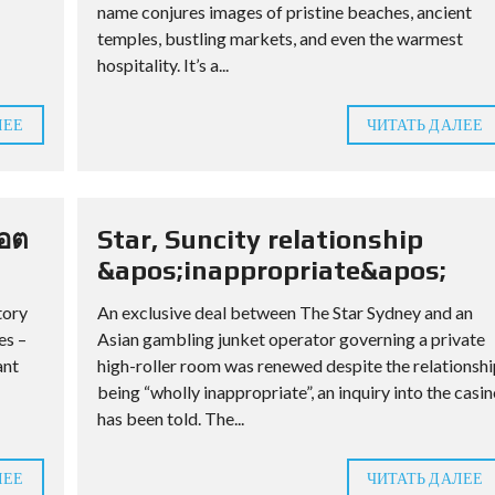
name conjures images of pristine beaches, ancient
temples, bustling markets, and even the warmest
hospitality. It’s a...
ЛЕЕ
ЧИТАТЬ ДАЛЕЕ
็อต
Star, Suncity relationship
&apos;inappropriate&apos;
tory
An exclusive deal between The Star Sydney and an
es –
Asian gambling junket operator governing a private
ant
high-roller room was renewed despite the relationshi
being “wholly inappropriate”, an inquiry into the casin
has been told. The...
ЛЕЕ
ЧИТАТЬ ДАЛЕЕ