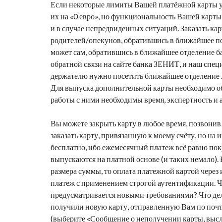
Если некоторые лимиты Вашей платёжной карты ут
их на «0 евро», но функциональность Вашей карты
и в случае непредвиденных ситуаций. Заказать ка
родителей/опекунов, обратившись в ближайшее под
может сам, обратившись в ближайшее отделение б
обратной связи на сайте банка ЗЕНИТ, и наш спе
держателю нужно посетить ближайшее отделение 
Для выпуска дополнительной карты необходимо об
работы с ними необходимы время, экспертность и 
Вы можете закрыть карту в любое время, позвонив 
заказать карту, привязанную к моему счёту, но н
бесплатно, ибо ежемесячный платеж всё равно покр
выпускаются на платной основе (и таких немало). 
размера суммы, то оплата платежной картой через 
платеж с применением строгой аутентификации. Чт
предусматривается новыми требованиями? Что дел
получили новую карту, отправленную Вам по почте
(выберите «Сообщение о неполучении карты, высла