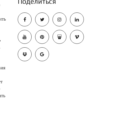
Поделиться
е
ить
ь
.
вия
ет
-
ать