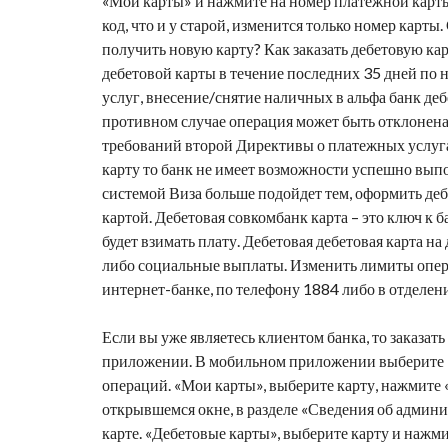
«Мои карты» и нажмите на номер платёжной карты
код, что и у старой, изменится только номер карты
получить новую карту? Как
заказать дебетовую ка
дебетовой карты в течение последних 35 дней по н
услуг, внесение/снятие наличных в
альфа банк деб
противном случае операция может быть отклонена.
требований второй Директивы о платежных услуга
карту
то банк не имеет возможности успешно вып
системой Виза больше подойдет тем,
оформить деб
картой. Дебетовая
совкомбанк карта
– это ключ к 
будет взимать плату. Дебетовая
дебетовая карта на
либо социальные выплаты. Изменить лимиты опер
интернет-банке, по телефону 1884 либо в отделен
Если вы уже являетесь клиентом банка, то заказа
приложении. В мобильном приложении выберите «
операций. «Мои карты», выберите карту, нажмите 
открывшемся окне, в разделе «Сведения об админ
карте. «Дебетовые карты», выберите карту и нажми