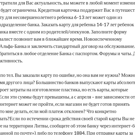
ратили для Вас актуальность, вы можете в любой момент измени
 будет ограничена. Кредитная карточка поддержит Вас в путешес
рту для несовершенолетнего ребенка 6-13 лет может один из
разделение банка. Заказать карту для ребенка 14-17 лет ребенок
анка вместе с одним из родителей/опекунов. Заполните форму
циалист позвонит вам в ближайшее время. Новоиспеченному
Альфа-Банка и заключить стандартный договор на обслуживание.
ратиться в любое отделение Банка с паспортом. Форумы и чаты. 
активность.
по тел. Вы заказали карту по ошибке, но она вам не нужна? Можн
а имя другого лица? Большинство банков выпускают карты абсолют
оет затраты на изготовление пластика, но есть карты, которые
Если эти суммы будут превышены, а с апреля – вне зависимости от
интернет может не пройти, если магазин не будет готов принять
о мне делать, если мой платеж отклонен? Что конкретно
ать?Если по истечении срока действия своей старой карты Вы не
 на территории Литвы, сообщите об этом банку через интернет-
нной по почте») либо по телефону 1884. При отправке карты за