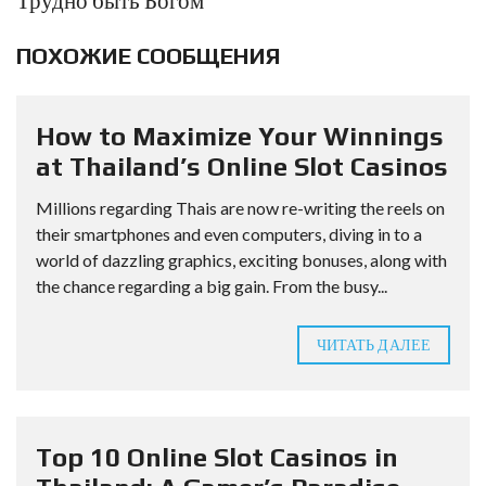
ПОХОЖИЕ СООБЩЕНИЯ
How to Maximize Your Winnings
at Thailand’s Online Slot Casinos
Millions regarding Thais are now re-writing the reels on
their smartphones and even computers, diving in to a
world of dazzling graphics, exciting bonuses, along with
the chance regarding a big gain. From the busy...
ЧИТАТЬ ДАЛЕЕ
Top 10 Online Slot Casinos in