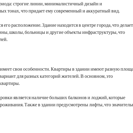
ериода: строгие линии, минималистичный дизайн и
ых тонах, что придает ему современный и аккуратный вид.
его расположение. Здание находится в центре города, что делает
ины, школы, больницы и другие объекты инфраструктуры, что
лей.
имеет свои особенности. Квартиры в здании имеют разную площ
вариант для разных категорий жителей. В основном, это
квартиры.
ровки является наличие больших балконов и лоджий, которые
роживания. Также в здании предусмотрены лифты, что значитель