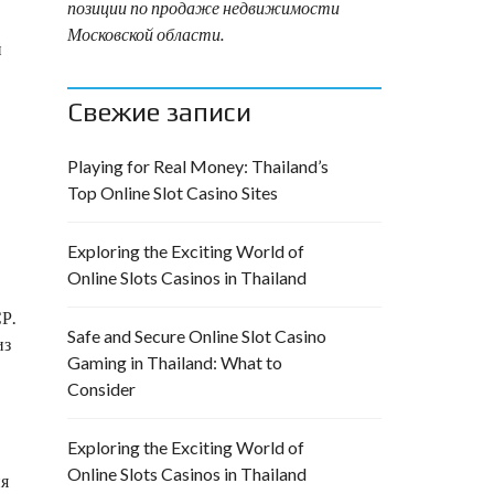
позиции по продаже недвижимости
Московской области.
й
Свежие записи
Playing for Real Money: Thailand’s
Top Online Slot Casino Sites
Exploring the Exciting World of
Online Slots Casinos in Thailand
Р.
Safe and Secure Online Slot Casino
из
Gaming in Thailand: What to
Consider
Exploring the Exciting World of
Online Slots Casinos in Thailand
ия