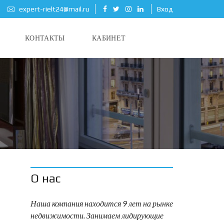
expert-rielt24@mail.ru
Вход
КОНТАКТЫ
КАБИНЕТ
О нас
Наша компания находится 9 лет на рынке
недвижимости. Занимаем лидирующие