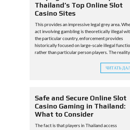
Thailand’s Top Online Slot
Casino Sites
This provides an impressive legal grey area. Wh
act involving gambling is theoretically illegal wi
the particular country, enforcement provides
historically focused on large-scale illegal functi
rather than particular person players. The reality i
ЧИТАТЬ ДА
Safe and Secure Online Slot
Casino Gaming in Thailand:
What to Consider
The fact is that players in Thailand access