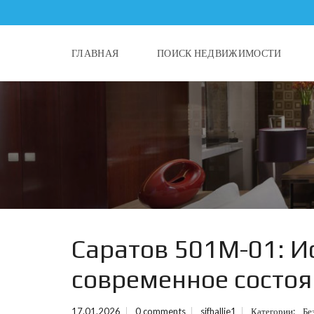
ГЛАВНАЯ
ПОИСК НЕДВИЖИМОСТИ
Саратов 501М-01: И
современное состо
17.01.2026
0 comments
sjfhallie1
Категории:
Бе