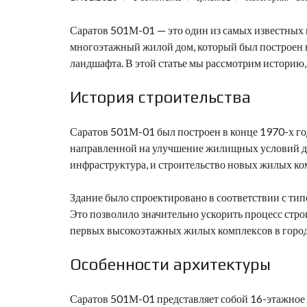
Саратов 501М-01 — это один из самых известных 
многоэтажный жилой дом, который был построен в 
ландшафта. В этой статье мы рассмотрим историю,
История строительства
Саратов 501М-01 был построен в конце 1970-х г
направленной на улучшение жилищных условий для
инфраструктура, и строительство новых жилых ко
Здание было спроектировано в соответствии с ти
Это позволило значительно ускорить процесс стро
первых высокоэтажных жилых комплексов в городе,
Особенности архитектуры
Саратов 501М-01 представляет собой 16-этажное з