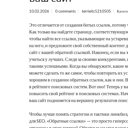
10.02.2026
0 comments
terrieitc5210505
Катег
Это отличается от создания битых ссылок, потому
Как только вы найдете страницу, соответствующую
чтобы найти все ссылки, указывающие на устаревш
на него, и предложите свой собственный контент д
сайт с вашей обратной ссылкой. Наконец, если вы 
учиться у лучших. Следя за своими конкурентами,
такими успешными. Когда вы обнаружите, какие м
можете сделать то же самое, чтобы повторить их 
хорошим в создании обратных ссылок, как и они. В
в рейтинге поисковых систем. Вот оно! Теперь у в
повысить свой рейтинг в поисковых системах. Нач
ваш сайт поднимется на вершину результатов поис
Чтобы лучше понять стратегии и тактики линкбил
для SEO. «Обратные ссылки» — это просто гиперс
страницы в этом домене). Обратные ссылки важны