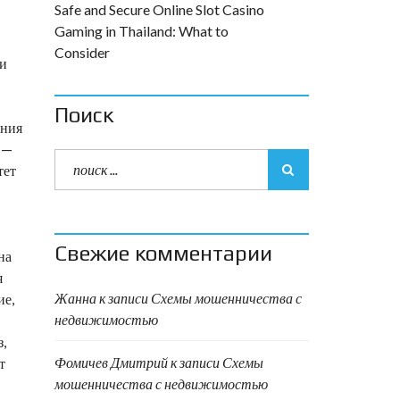
Safe and Secure Online Slot Casino
Gaming in Thailand: What to
Consider
ми
Поиск
ения
 —
тет
Свежие комментарии
на
я
Жанна
к записи
Схемы мошенничества с
ие,
недвижимостью
,
Фомичев Дмитрий
к записи
Схемы
т
мошенничества с недвижимостью