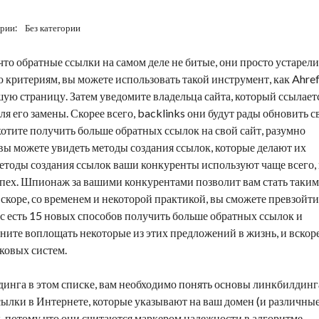
ории:
Без категории
 что
обратные ссылки
на самом деле не битые, они просто устарели
 критериям, вы можете использовать такой инструмент, как Ahref
ую страницу. Затем уведомите владельца сайта, который ссылает
ля его замены. Скорее всего,
backlinks
они будут рады обновить с
хотите получить больше обратных ссылок на свой сайт, разумно
 вы можете увидеть методы создания ссылок, которые делают их
етоды создания ссылок ваши конкуренты используют чаще всего,
успех. Шпионаж за вашими конкурентами позволит вам стать таким
скоре, со временем и некоторой практикой, вы сможете превзойти
ас есть 15 новых способов получить больше обратных ссылок и
ните воплощать некоторые из этих предложений в жизнь, и вскор
ковых систем.
динга в этом списке, вам необходимо понять основы линкбилдинг
сылки в Интернете, которые указывают на ваш домен (и различны
, потому что они считаются маркером надежности в алгоритме