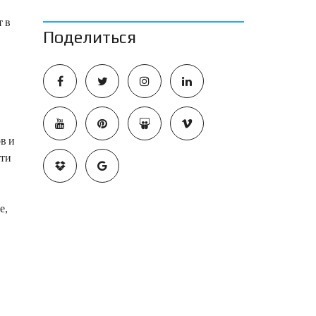
т в
Поделиться
в и
сти
е,