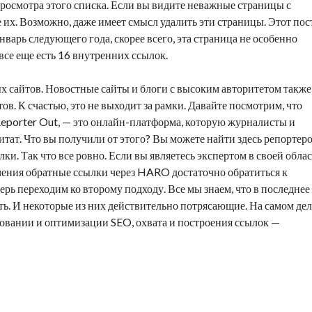
 просмотра этого списка. Если вы видите неважные страницы с
их. Возможно, даже имеет смысл удалить эти страницы. Этот пос
январь следующего года, скорее всего, эта страница не особенно
 все еще есть 16 внутренних ссылок.
х сайтов. Новостные сайты и блоги с высоким авторитетом также
в. К счастью, это не выходит за рамки. Давайте посмотрим, что
eporter Out, — это онлайн-платформа, которую журналисты и
итат. Что вы получили от этого? Вы можете найти здесь репортеро
ки. Так что все ровно. Если вы являетесь экспертом в своей обла
учения
обратные ссылки
через HARO достаточно обратиться к
перь переходим ко второму подходу. Все мы знаем, что в последнее
. И некоторые из них действительно потрясающие. На самом дел
овании и оптимизации SEO, охвата и построения ссылок —