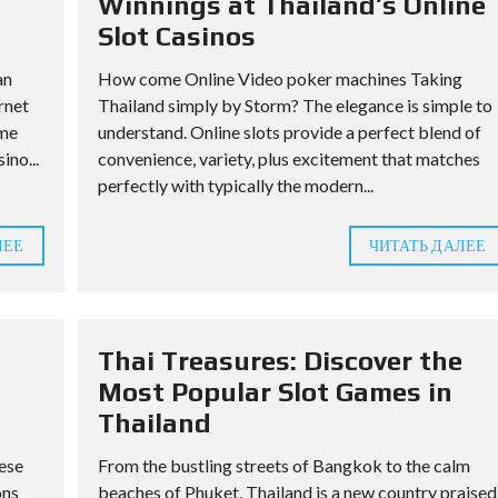
Winnings at Thailand’s Online
Slot Casinos
an
How come Online Video poker machines Taking
rnet
Thailand simply by Storm? The elegance is simple to
ame
understand. Online slots provide a perfect blend of
ino...
convenience, variety, plus excitement that matches
perfectly with typically the modern...
ЛЕЕ
ЧИТАТЬ ДАЛЕЕ
Thai Treasures: Discover the
Most Popular Slot Games in
Thailand
hese
From the bustling streets of Bangkok to the calm
ons
beaches of Phuket, Thailand is a new country praised