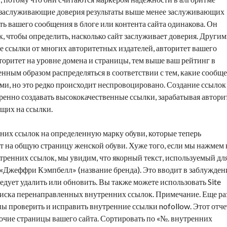
е заслуживающие доверия результаты выше менее заслуживающих
сть вашего сообщения в блоге или контента сайта одинакова. Он
к, чтобы определить, насколько сайт заслуживает доверия. Други
е ссылки
от многих авторитетных издателей, авторитет вашего
оритет на уровне домена и страницы, тем выше ваш рейтинг в
нным образом распределяться в соответствии с тем, какие сообщ
ми, но это редко происходит неспровоцировано. Создание ссылок
ренно создавать высококачественные ссылки, зарабатывая автори
ющих на ссылки.
них ссылок на определенную марку обуви, которые теперь
 на общую страницу женской обуви. Хуже того, если мы нажмем 
тренних ссылок, мы увидим, что якорный текст, используемый дл
 «Джеффри Кэмпбелл» (название бренда). Это вводит в заблужден
ледует удалить или обновить. Вы также можете использовать
Site
оиска перенаправленных внутренних ссылок. Примечание. Еще раз
ы проверить и исправить внутренние ссылки nofollow. Этот отче
очие страницы вашего сайта. Сортировать по «№. внутренних