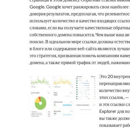
Google. Google хочет ранжировать свои наиболе
доверия результатов, предполагая, что релевантно
использует количество и качество входящих ссыло
словами, если вы получаете качественные
обратны
собственного домена повысится. Чем выше ваш авт
поиске. В идеальном мире ссылки должны естестве
в блоге или содержание веб-сайта являются лучши
это стратегия, призванная помочь компаниям наме
домена, а также прямой трафик от людей, нажима
Это 20 внутрен
перенаправляют
количество вну
этих ссылок, —
и эти ссылки с
Explorer для п
вы также должн
показывает раб