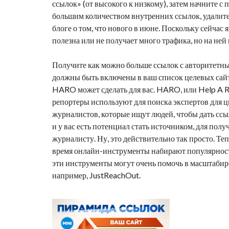
ссылок» (от высокого к низкому), затем начните с
большим количеством внутренних ссылок, удалите 
блоге о том, что нового в июне. Поскольку сейчас 
полезна или не получает много трафика, но на ней
Получите как можно больше ссылок с авторитетны
должны быть включены в ваш список целевых сайто
HARO может сделать для вас. HARO, или Help A R
репортеры используют для поиска экспертов для ц
журналистов, которые ищут людей, чтобы дать ссыл
и у вас есть потенциал стать источником, для пол
журналисту. Ну, это действительно так просто. Те
время онлайн-инструменты набирают популярность
эти инструменты могут очень помочь в масштабир
например, JustReachOut.