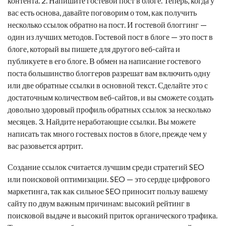
контента. 2. Напишите гостевой пост в блоге. Теперь, когда у
вас есть основа, давайте поговорим о том, как получить
несколько ссылок обратно на пост. И гостевой блоггинг —
один из лучших методов. Гостевой пост в блоге — это пост в
блоге, который вы пишете для другого веб-сайта и
публикуете в его блоге. В обмен на написание гостевого
поста большинство блоггеров разрешат вам включить одну
или две
обратные ссылки
в основной текст. Сделайте это с
достаточным количеством веб-сайтов, и вы сможете создать
довольно здоровый профиль обратных ссылок за несколько
месяцев. 3. Найдите неработающие ссылки. Вы можете
написать так много гостевых постов в блоге, прежде чем у
вас разовьется артрит.
Создание ссылок считается лучшим среди стратегий SEO
или поисковой оптимизации. SEO — это сердце цифрового
маркетинга, так как сильное SEO приносит пользу вашему
сайту по двум важным причинам: высокий рейтинг в
поисковой выдаче и высокий приток органического трафика.