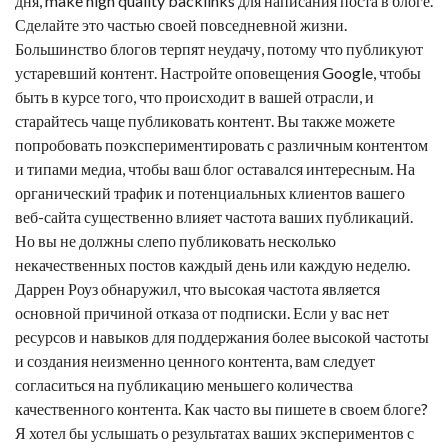
дня,
make high quality backlinks
для написания поста в блоге.
Сделайте это частью своей повседневной жизни.
Большинство блогов терпят неудачу, потому что публикуют
устаревший контент. Настройте оповещения Google, чтобы
быть в курсе того, что происходит в вашей отрасли, и
старайтесь чаще публиковать контент. Вы также можете
попробовать поэкспериментировать с различным контентом
и типами медиа, чтобы ваш блог оставался интересным. На
органический трафик и потенциальных клиентов вашего
веб-сайта существенно влияет частота ваших публикаций.
Но вы не должны слепо публиковать несколько
некачественных постов каждый день или каждую неделю.
Даррен Роуз обнаружил, что высокая частота является
основной причиной отказа от подписки. Если у вас нет
ресурсов и навыков для поддержания более высокой частоты
и создания неизменно ценного контента, вам следует
согласиться на публикацию меньшего количества
качественного контента. Как часто вы пишете в своем блоге?
Я хотел бы услышать о результатах ваших экспериментов с